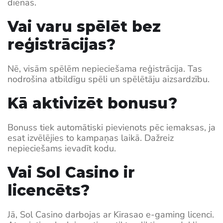
dienas.
Vai varu spēlēt bez
reģistrācijas?
Nē, visām spēlēm nepieciešama reģistrācija. Tas
nodrošina atbildīgu spēli un spēlētāju aizsardzību.
Kā aktivizēt bonusu?
Bonuss tiek automātiski pievienots pēc iemaksas, ja
esat izvēlējies to kampaņas laikā. Dažreiz
nepieciešams ievadīt kodu.
Vai Sol Casino ir
licencēts?
Jā, Sol Casino darbojas ar Kirasao e-gaming licenci.