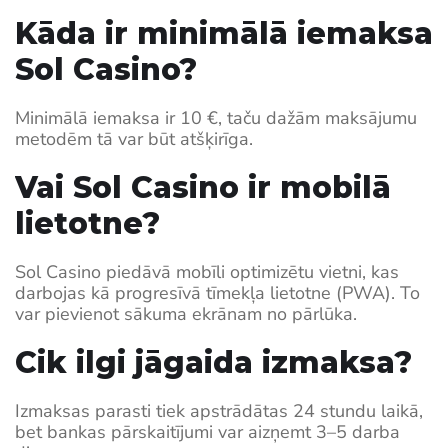
Kāda ir minimālā iemaksa
Sol Casino?
Minimālā iemaksa ir 10 €, taču dažām maksājumu
metodēm tā var būt atšķirīga.
Vai Sol Casino ir mobilā
lietotne?
Sol Casino piedāvā mobīli optimizētu vietni, kas
darbojas kā progresīvā tīmekļa lietotne (PWA). To
var pievienot sākuma ekrānam no pārlūka.
Cik ilgi jāgaida izmaksa?
Izmaksas parasti tiek apstrādātas 24 stundu laikā,
bet bankas pārskaitījumi var aizņemt 3–5 darba