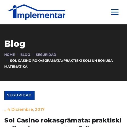
Blog
HOME
BLOG
SEGURIDAD
SOL CASINO ROKASGRĀMATA: PRAKTISKI SOĻI UN BONUSA
MATEMĀTIKA
SEGURIDAD
_
4 Diciembre, 2017
Sol Casino rokasgrāmata: praktiski