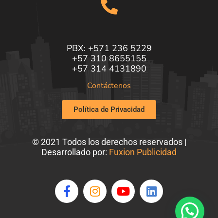
PBX: +571 236 5229
+57 310 8655155
+57 314 4131890
Contáctenos
Política de Privacidad
© 2021 Todos los derechos reservados |
Desarrollado por:
Fuxion Publicidad