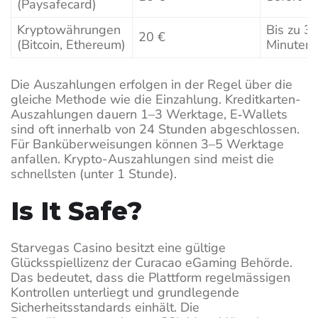
(Paysafecard)
Kryptowährungen
Bis zu 3
20 €
(Bitcoin, Ethereum)
Minuten
Die Auszahlungen erfolgen in der Regel über die
gleiche Methode wie die Einzahlung. Kreditkarten-
Auszahlungen dauern 1–3 Werktage, E‑Wallets
sind oft innerhalb von 24 Stunden abgeschlossen.
Für Banküberweisungen können 3–5 Werktage
anfallen. Krypto-Auszahlungen sind meist die
schnellsten (unter 1 Stunde).
Is It Safe?
Starvegas Casino besitzt eine gültige
Glücksspiellizenz der Curacao eGaming Behörde.
Das bedeutet, dass die Plattform regelmässigen
Kontrollen unterliegt und grundlegende
Sicherheitsstandards einhält. Die