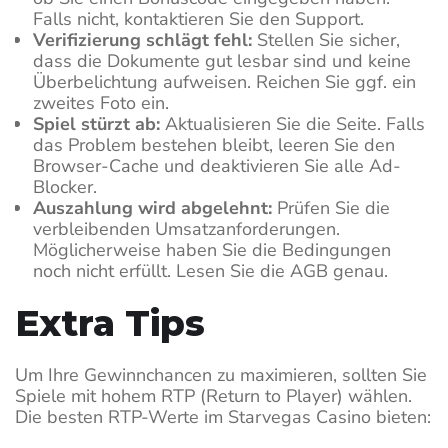
Falls nicht, kontaktieren Sie den Support.
Verifizierung schlägt fehl:
Stellen Sie sicher,
dass die Dokumente gut lesbar sind und keine
Überbelichtung aufweisen. Reichen Sie ggf. ein
zweites Foto ein.
Spiel stürzt ab:
Aktualisieren Sie die Seite. Falls
das Problem bestehen bleibt, leeren Sie den
Browser-Cache und deaktivieren Sie alle Ad-
Blocker.
Auszahlung wird abgelehnt:
Prüfen Sie die
verbleibenden Umsatzanforderungen.
Möglicherweise haben Sie die Bedingungen
noch nicht erfüllt. Lesen Sie die AGB genau.
Extra Tips
Um Ihre Gewinnchancen zu maximieren, sollten Sie
Spiele mit hohem RTP (Return to Player) wählen.
Die besten RTP-Werte im Starvegas Casino bieten: