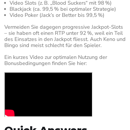
Video Slots (z. B. „Blood Suckers“ mit 98 %)
Blackjack (ca. 99,5 % bei optimaler Strategie)
Video Poker (Jack’s or Better bis 99,5 %)
Vermeiden Sie dagegen progressive Jackpot-Slots
– sie haben oft einen RTP unter 92 %, weil ein Teil
des Einsatzes in den Jackpot fliesst. Auch Keno und
Bingo sind meist schlecht für den Spieler.
Ein kurzes Video zur optimalen Nutzung der
Bonusbedingungen finden Sie hier: