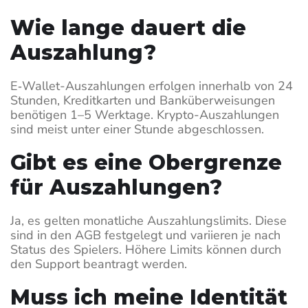
Wie lange dauert die
Auszahlung?
E‑Wallet-Auszahlungen erfolgen innerhalb von 24
Stunden, Kreditkarten und Banküberweisungen
benötigen 1–5 Werktage. Krypto-Auszahlungen
sind meist unter einer Stunde abgeschlossen.
Gibt es eine Obergrenze
für Auszahlungen?
Ja, es gelten monatliche Auszahlungslimits. Diese
sind in den AGB festgelegt und variieren je nach
Status des Spielers. Höhere Limits können durch
den Support beantragt werden.
Muss ich meine Identität