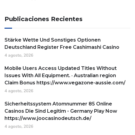
Publicaciones Recientes
Stärke Wette Und Sonstiges Optionen
Deutschland Register Free Cashimashi Casino
4 agosto, 2026
Mobile Users Access Updated Titles Without
Issues With All Equipment. · Australian region
Claim Bonus https://www.vegazone-aussie.com/
4 agosto, 2026
Sicherheitssystem Atomnummer 85 Online
Casinos Die Sind Legitim ◦ Germany Play Now
https://www.joocasinodeutsch.de/
4 agosto, 2026