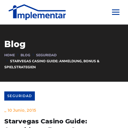
Blog
HOME
BLOG
SEGURIDAD
STARVEGAS CASINO GUIDE: ANMELDUNG, BONUS &
SPIELSTRATEGIEN
SEGURIDAD
_
10 Junio, 2015
Starvegas Casino Guide: