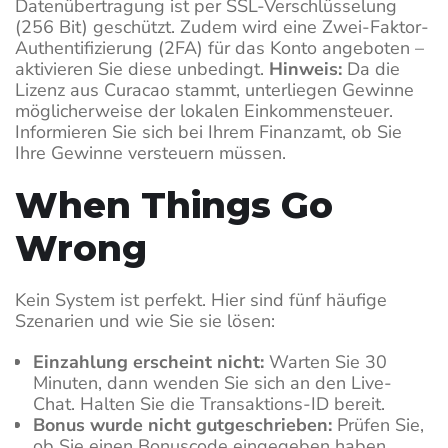
Datenübertragung ist per SSL-Verschlüsselung
(256 Bit) geschützt. Zudem wird eine Zwei-Faktor-
Authentifizierung (2FA) für das Konto angeboten –
aktivieren Sie diese unbedingt.
Hinweis:
Da die
Lizenz aus Curacao stammt, unterliegen Gewinne
möglicherweise der lokalen Einkommensteuer.
Informieren Sie sich bei Ihrem Finanzamt, ob Sie
Ihre Gewinne versteuern müssen.
When Things Go
Wrong
Kein System ist perfekt. Hier sind fünf häufige
Szenarien und wie Sie sie lösen:
Einzahlung erscheint nicht:
Warten Sie 30
Minuten, dann wenden Sie sich an den Live-
Chat. Halten Sie die Transaktions-ID bereit.
Bonus wurde nicht gutgeschrieben:
Prüfen Sie,
ob Sie einen Bonuscode eingegeben haben.