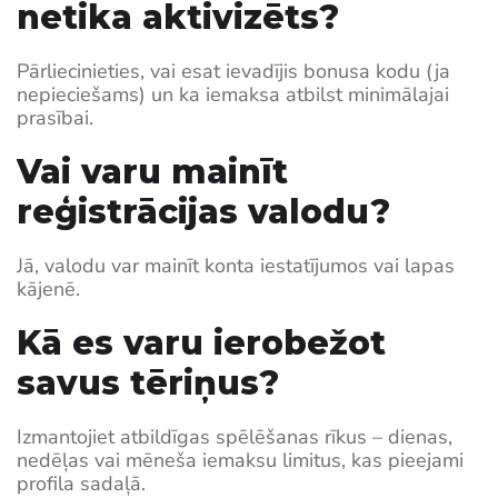
netika aktivizēts?
Pārliecinieties, vai esat ievadījis bonusa kodu (ja
nepieciešams) un ka iemaksa atbilst minimālajai
prasībai.
Vai varu mainīt
reģistrācijas valodu?
Jā, valodu var mainīt konta iestatījumos vai lapas
kājenē.
Kā es varu ierobežot
savus tēriņus?
Izmantojiet atbildīgas spēlēšanas rīkus – dienas,
nedēļas vai mēneša iemaksu limitus, kas pieejami
profila sadaļā.