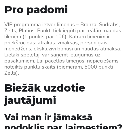
Pro padomi
VIP programma ietver līmeņus – Bronza, Sudrabs,
Zelts, Platīns. Punkti tiek iegūti par reālām naudas
likmēm (1 punkts par 10€). Katram līmenim ir
priekšrocības: ātrākas izmaksas, personīgais
menedžeris, ekskluzīvi bonusi un naudas atmaksa.
Lielāki spēlētāji var saņemt ielūgumus uz
pasākumiem. Lai paceltos līmeņos, nepieciešams
noteikts punktu skaits (piemēram, 5000 punkti
Zelts).
Biežāk uzdotie
jautājumi
Vai man ir jāmaksā
nodoklis par laimestiem?