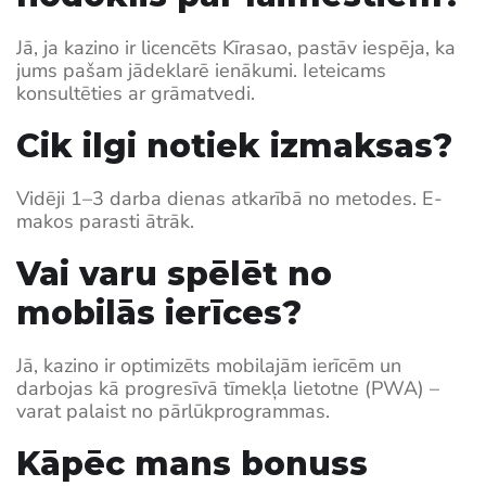
Jā, ja kazino ir licencēts Kīrasao, pastāv iespēja, ka
jums pašam jādeklarē ienākumi. Ieteicams
konsultēties ar grāmatvedi.
Cik ilgi notiek izmaksas?
Vidēji 1–3 darba dienas atkarībā no metodes. E-
makos parasti ātrāk.
Vai varu spēlēt no
mobilās ierīces?
Jā, kazino ir optimizēts mobilajām ierīcēm un
darbojas kā progresīvā tīmekļa lietotne (PWA) –
varat palaist no pārlūkprogrammas.
Kāpēc mans bonuss