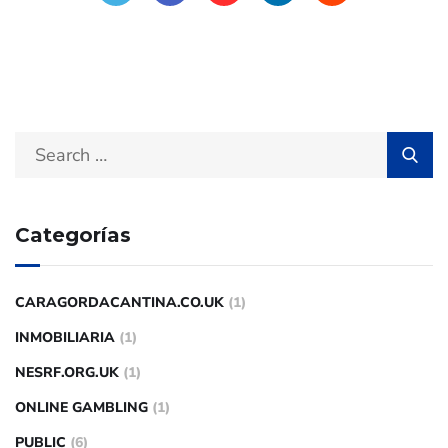
Categorías
CARAGORDACANTINA.CO.UK
(1)
INMOBILIARIA
(1)
NESRF.ORG.UK
(1)
ONLINE GAMBLING
(1)
PUBLIC
(6)