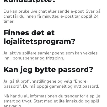
Du kan bruke live chat eller sende e-post. Svar på
chat får du innen få minutter, e-post tar opptil 24
timer.
Finnes det et
lojalitetsprogram?
Ja, aktive spillere samler poeng som kan veksles
inn i bonuspenger og frittspinn.
Kan jeg bytte passord?
Ja, gå til profilinnstillingene og velg “Endre
passord”. Du må oppgi gammelt og nytt passord.
Nå har du all informasjonen du trenger for å spille
smart og trygt. Start med et lite innskudd og spill
ansvarlig.