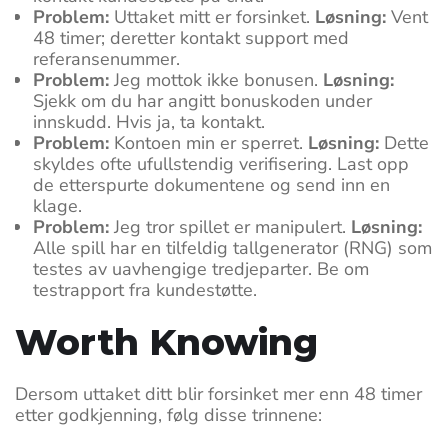
Problem:
Uttaket mitt er forsinket.
Løsning:
Vent
48 timer; deretter kontakt support med
referansenummer.
Problem:
Jeg mottok ikke bonusen.
Løsning:
Sjekk om du har angitt bonuskoden under
innskudd. Hvis ja, ta kontakt.
Problem:
Kontoen min er sperret.
Løsning:
Dette
skyldes ofte ufullstendig verifisering. Last opp
de etterspurte dokumentene og send inn en
klage.
Problem:
Jeg tror spillet er manipulert.
Løsning:
Alle spill har en tilfeldig tallgenerator (RNG) som
testes av uavhengige tredjeparter. Be om
testrapport fra kundestøtte.
Worth Knowing
Dersom uttaket ditt blir forsinket mer enn 48 timer
etter godkjenning, følg disse trinnene: