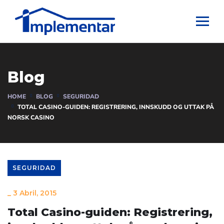
Blog
HOME
BLOG
SEGURIDAD
TOTAL CASINO-GUIDEN: REGISTRERING, INNSKUDD OG UTTAK PÅ
NORSK CASINO
SEGURIDAD
_
3 Abril, 2015
Total Casino-guiden: Registrering,