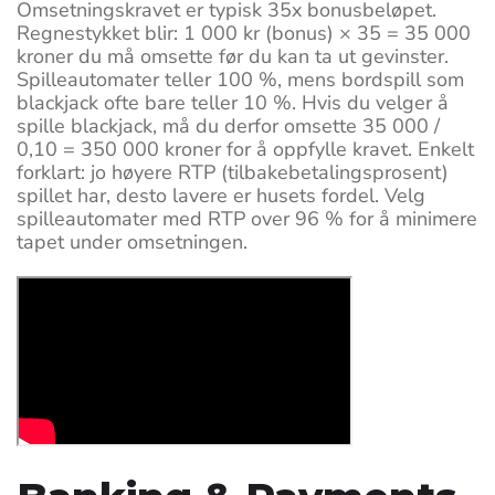
Omsetningskravet er typisk 35x bonusbeløpet.
Regnestykket blir: 1 000 kr (bonus) × 35 = 35 000
kroner du må omsette før du kan ta ut gevinster.
Spilleautomater teller 100 %, mens bordspill som
blackjack ofte bare teller 10 %. Hvis du velger å
spille blackjack, må du derfor omsette 35 000 /
0,10 = 350 000 kroner for å oppfylle kravet. Enkelt
forklart: jo høyere RTP (tilbakebetalingsprosent)
spillet har, desto lavere er husets fordel. Velg
spilleautomater med RTP over 96 % for å minimere
tapet under omsetningen.