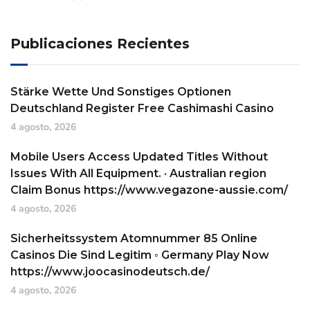
Publicaciones Recientes
Stärke Wette Und Sonstiges Optionen
Deutschland Register Free Cashimashi Casino
4 agosto, 2026
Mobile Users Access Updated Titles Without
Issues With All Equipment. · Australian region
Claim Bonus https://www.vegazone-aussie.com/
4 agosto, 2026
Sicherheitssystem Atomnummer 85 Online
Casinos Die Sind Legitim ◦ Germany Play Now
https://www.joocasinodeutsch.de/
4 agosto, 2026