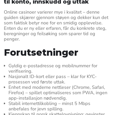
til konto, innskudd og uttak
Online casinoer varierer mye i kvalitet – denne
guiden skjærer gjennom støyen og dekker kun det
som faktisk betyr noe for en smidig opplevelse.
Enten du er ny eller erfaren, får du konkrete steg,
beregninger og feilsøking som sparer tid og
penger.
Forutsetninger
Gyldig e-postadresse og mobilnummer for
verifisering.
Nasjonalt ID-kort eller pass – klar for KYC-
prosessen ved første uttak.
Enhet med moderne nettleser (Chrome, Safari,
Firefox) – spillet optimaliseres som PWA, ingen
app-installasjon nødvendig.
Stabil internettilkobling – minst 5 Mbps
anbefales for jevn spilling.
Kjennskap til norsk skattelovgivning: gevinster