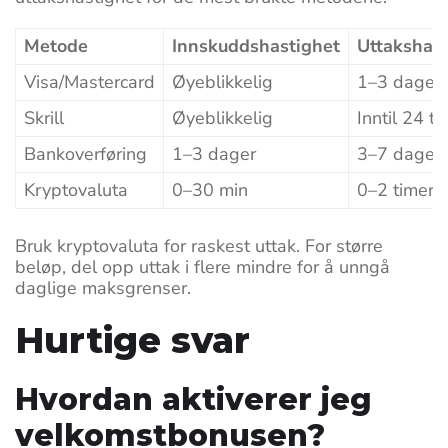
Metode
Innskuddshastighet
Uttakshast
Visa/Mastercard
Øyeblikkelig
1–3 dager
Skrill
Øyeblikkelig
Inntil 24 ti
Bankoverføring
1–3 dager
3–7 dager
Kryptovaluta
0–30 min
0–2 timer
Bruk kryptovaluta for raskest uttak. For større
beløp, del opp uttak i flere mindre for å unngå
daglige maksgrenser.
Hurtige svar
Hvordan aktiverer jeg
velkomstbonusen?