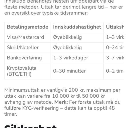
Innskudd behandles nesten umiddelbart via de
fleste metoder. Uttak tar derimot lengre tid – her er
en oversikt over typiske tidsrammer:
Betalingsmetode
Innskuddshastighet
Uttaksha
Visa/Mastercard
Øyeblikkelig
1–3 virk
Skrill/Neteller
Øyeblikkelig
0–24 tim
Bankoverføring
1–3 virkedager
3–7 virk
Kryptovaluta
0–30 minutter
0–2 timer
(BTC/ETH)
Minimumsuttak er vanligvis 200 kr, maksimum per
uttak kan variere fra 10 000 kr til 50 000 kr
avhengig av metode.
Merk:
Før første uttak må du
fullføre KYC-verifisering – dette kan ta opptil 48
timer.