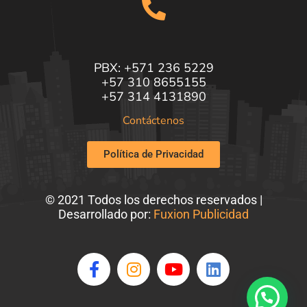
PBX: +571 236 5229
+57 310 8655155
+57 314 4131890
Contáctenos
Política de Privacidad
© 2021 Todos los derechos reservados |
Desarrollado por:
Fuxion Publicidad