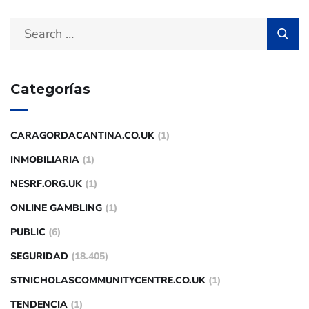
Categorías
CARAGORDACANTINA.CO.UK
(1)
INMOBILIARIA
(1)
NESRF.ORG.UK
(1)
ONLINE GAMBLING
(1)
PUBLIC
(6)
SEGURIDAD
(18.405)
STNICHOLASCOMMUNITYCENTRE.CO.UK
(1)
TENDENCIA
(1)