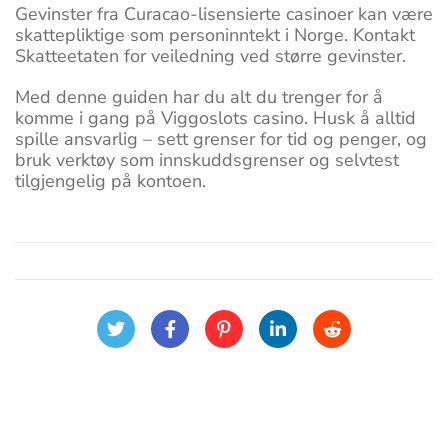
Gevinster fra Curacao-lisensierte casinoer kan være
skattepliktige som personinntekt i Norge. Kontakt
Skatteetaten for veiledning ved større gevinster.
Med denne guiden har du alt du trenger for å
komme i gang på Viggoslots casino. Husk å alltid
spille ansvarlig – sett grenser for tid og penger, og
bruk verktøy som innskuddsgrenser og selvtest
tilgjengelig på kontoen.