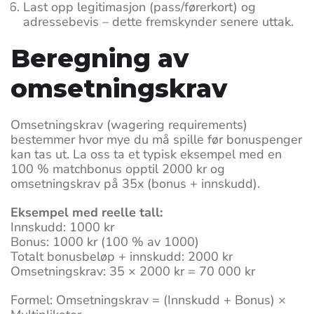
Last opp legitimasjon (pass/førerkort) og
adressebevis – dette fremskynder senere uttak.
Beregning av
omsetningskrav
Omsetningskrav (wagering requirements)
bestemmer hvor mye du må spille før bonuspenger
kan tas ut. La oss ta et typisk eksempel med en
100 % matchbonus opptil 2000 kr og
omsetningskrav på 35x (bonus + innskudd).
Eksempel med reelle tall:
Innskudd: 1000 kr
Bonus: 1000 kr (100 % av 1000)
Totalt bonusbeløp + innskudd: 2000 kr
Omsetningskrav: 35 × 2000 kr = 70 000 kr
Formel: Omsetningskrav = (Innskudd + Bonus) ×