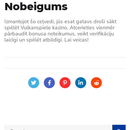
Nobeigums
Izmantojot šo ceļvedi, jūs esat gatavs droši sākt
spēlēt Vulkanspiele kazino. Atcerieties vienmēr
pārbaudīt bonusa noteikumus, veikt verifikāciju
laicīgi un spēlēt atbildīgi. Lai veicas!