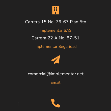
Carrera 15 No. 76-67 Piso 5to
Implementar SAS
Carrera 22 A No. 87-51
Implementar Seguridad
comercial@implementar.net
Email