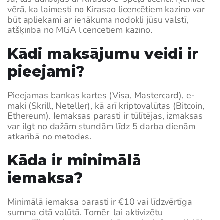
vērā, ka laimesti no Kirasao licencētiem kazino var
būt apliekami ar ienākuma nodokli jūsu valstī,
atšķirībā no MGA licencētiem kazino.
Kādi maksājumu veidi ir
pieejami?
Pieejamas bankas kartes (Visa, Mastercard), e-
maki (Skrill, Neteller), kā arī kriptovalūtas (Bitcoin,
Ethereum). Iemaksas parasti ir tūlītējas, izmaksas
var ilgt no dažām stundām līdz 5 darba dienām
atkarībā no metodes.
Kāda ir minimālā
iemaksa?
Minimālā iemaksa parasti ir €10 vai līdzvērtīga
summa citā valūtā. Tomēr, lai aktivizētu