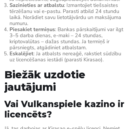
Sazinieties ar atbalstu
: Izmantojiet tiešsaistes
tērzēšanu vai e-pastu. Parasti atbild 24 stundu
laikā. Norādiet savu lietotājvārdu un maksājuma
numuru.
Piesakiet termiņus
: Bankas pārskaitījumi var ilgt
3–5 darba dienas, e-maki – 24 stundas,
kriptovalūtas – dažas stundas. Ja termiņš ir
pārsniegts, atgādiniet atbalstam.
Eskalējiet
: Ja atbalsts nereaģē, rakstiet sūdzību
uz licencēšanas iestādi (parasti Kirasao).
Biežāk uzdotie
jautājumi
Vai Vulkanspiele kazino ir
licencēts?
Jā, tas darbojas ar Kirasao e-spēļu licenci. Ņemiet