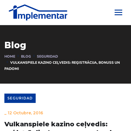
Blog
HOME
BLOG
SEGURIDAD
VULKANSPIELE KAZINO CEĻVEDIS: REĢISTRĀCIJA, BONUSS UN
PADOMI
SEGURIDAD
_
12 Octubre, 2016
Vulkanspiele kazino ceļvedis: