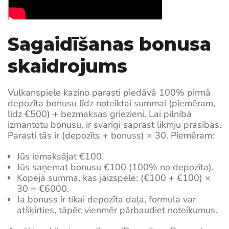
Sagaidīšanas bonusa
skaidrojums
Vulkanspiele kazino parasti piedāvā 100% pirmā
depozīta bonusu līdz noteiktai summai (piemēram,
līdz €500) + bezmaksas griezieni. Lai pilnībā
izmantotu bonusu, ir svarīgi saprast likmju prasības.
Parasti tās ir (depozīts + bonuss) × 30. Piemēram:
Jūs iemaksājat €100.
Jūs saņemat bonusu €100 (100% no depozīta).
Kopējā summa, kas jāizspēlē: (€100 + €100) ×
30 = €6000.
Ja bonuss ir tikai depozīta daļa, formula var
atšķirties, tāpēc vienmēr pārbaudiet noteikumus.