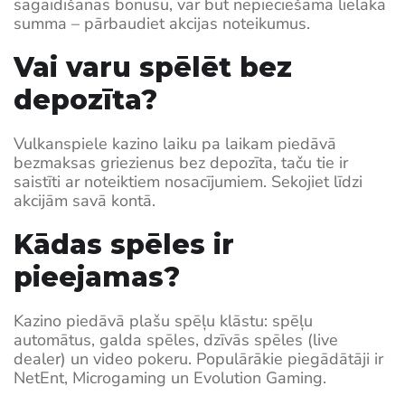
sagaidīšanas bonusu, var būt nepieciešama lielāka
summa – pārbaudiet akcijas noteikumus.
Vai varu spēlēt bez
depozīta?
Vulkanspiele kazino laiku pa laikam piedāvā
bezmaksas griezienus bez depozīta, taču tie ir
saistīti ar noteiktiem nosacījumiem. Sekojiet līdzi
akcijām savā kontā.
Kādas spēles ir
pieejamas?
Kazino piedāvā plašu spēļu klāstu: spēļu
automātus, galda spēles, dzīvās spēles (live
dealer) un video pokeru. Populārākie piegādātāji ir
NetEnt, Microgaming un Evolution Gaming.