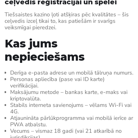
ceļvedis reģistrācijai un spēlei
Tiešsaistes kazino ļoti atšķiras pēc kvalitātes – šis
ceļvedis izceļ tikai to, kas patiešām ir svarīgs
veiksmīgai pieredzei.
Kas jums
nepieciešams
Derīga e-pasta adrese un mobilā tālruņa numurs.
Personas apliecība (pase vai ID karte)
verifikācijai.
Maksājumu metode – bankas karte, e-maks vai
kriptovalūta.
Stabils interneta savienojums – vēlams Wi-Fi vai
4G.
Atjaunināta pārlūkprogramma vai mobilā ierīce ar
PWA atbalstu.
Vecums – vismaz 18 gadi (vai 21 atkarībā no
jurisdikcijas).