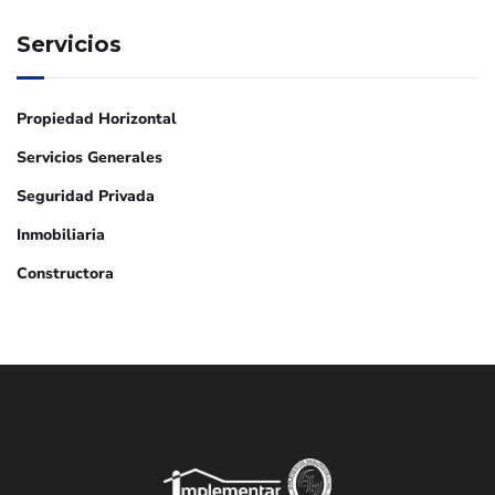
Servicios
Propiedad Horizontal
Servicios Generales
Seguridad Privada
Inmobiliaria
Constructora