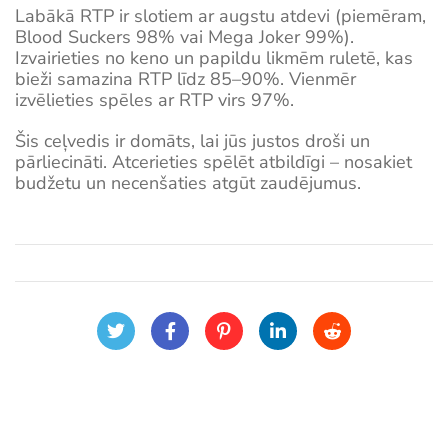
Labākā RTP ir slotiem ar augstu atdevi (piemēram,
Blood Suckers 98% vai Mega Joker 99%).
Izvairieties no keno un papildu likmēm ruletē, kas
bieži samazina RTP līdz 85–90%. Vienmēr
izvēlieties spēles ar RTP virs 97%.
Šis ceļvedis ir domāts, lai jūs justos droši un
pārliecināti. Atcerieties spēlēt atbildīgi – nosakiet
budžetu un necenšaties atgūt zaudējumus.