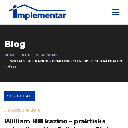
Blog
HOME
BLOG
SEGURIDAD
WILLIAM HILL KAZINO – PRAKTISKS CEĻVEDIS REĢISTRĀCIJAI UN
SPĒLEI
SEGURIDAD
_
6 Octubre, 2016
William Hill kazino – praktisks