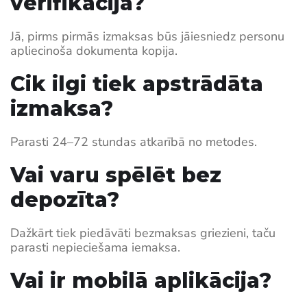
verifikācija?
Jā, pirms pirmās izmaksas būs jāiesniedz personu
apliecinoša dokumenta kopija.
Cik ilgi tiek apstrādāta
izmaksa?
Parasti 24–72 stundas atkarībā no metodes.
Vai varu spēlēt bez
depozīta?
Dažkārt tiek piedāvāti bezmaksas griezieni, taču
parasti nepieciešama iemaksa.
Vai ir mobilā aplikācija?