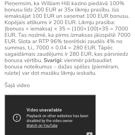
Pieņemsim, ka William Hill kazino piedāvā 100%
bonusu līdz 200 EUR ar 35x likmju prasību. Jūs
iemaksājat 100 EUR un saņemat 100 EUR bonusu.
Kopējais atlikums ir 200 EUR. Likmju prasība:
(bonuss + iemaksa) × 35 = (100+100)×35 = 7000
EUR. Tas nozīmē, ka pirms izmaksas jāizspēlē 7000
EUR. Slota ar RTP 96% teorētiski zaudēs 4% no
summas, t.i., 7000 × 0.04 = 280 EUR. Tāpēc
sagaidāmais zaudējums ir 280 EUR, kas pārsniedz
bonusa vērtību.
Svarīgi:
vienmēr pārbaudiet
bonusa noteikumus – dažas spēles (piemēram,
rulete) var dot mazāku likmju ieskaitu.
Šajā video