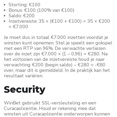
Storting: €100
Bonus: €100 (100% van €100)
Saldo: €200
Inzetvereiste: 35 × (€100 + €100) = 35 × €200
= €7.000
Je moet dus in totaal €7.000 inzetten voordat je
winsten kunt opnemen. Stel je speelt een gokspel
met een RTP van 96%. De verwachte verliezen
over de inzet zijn €7.000 × (1 – 0,96) = €280. Na
het voltooien van de inzetvereiste houd je naar
verwachting €200 (begin saldo) – €280 = -€80
over, maar dit is gemiddeld. In de praktijk kan het
resultaat variëren.
Security
WinBet gebruikt SSL-versleuteling en een
Curacaolicentie. Houd er rekening mee dat
winsten uit Curacaolicentie onderworpen kunnen