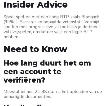
Insider Advice
Speel spellen met een hoog RTP, zoals Blackjack
(99%+), Baccarat en bepaalde videoslots. Vermijd
spellen met progressieve jackpots als je de bonus
wilt vrijspelen, omdat die vaak een lager RTP
hebben.
Need to Know
Hoe lang duurt het om
een account te
verifiëren?
Meestal binnen 24-48 uur na het uploaden van de
benodigde documenten.