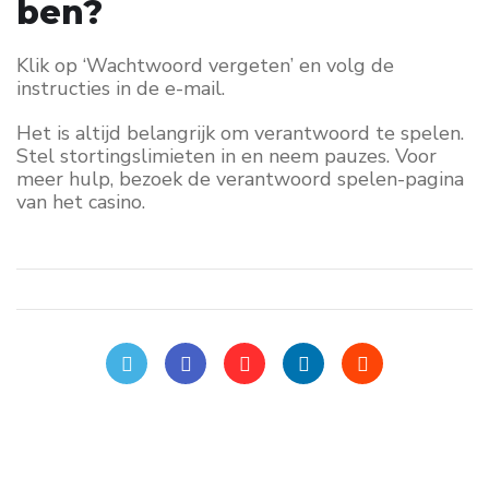
ben?
Klik op ‘Wachtwoord vergeten’ en volg de
instructies in de e-mail.
Het is altijd belangrijk om verantwoord te spelen.
Stel stortingslimieten in en neem pauzes. Voor
meer hulp, bezoek de verantwoord spelen-pagina
van het casino.