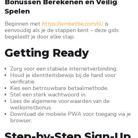
Bonussen Berekenen en Veilig
Spelen
Beginnen met
https://winbetbe.com/nl/
is
eenvoudig als je de stappen kent – deze gids
begeleidt je door elke stap.
Getting Ready
Zorg voor een stabiele internetverbinding.
Houd je identiteitsbewijs bij de hand voor
verificatie.
Kies een betrouwbare betaalmethode.
Stel een sterk wachtwoord in.
Lees de algemene voorwaarden van de
welkomstbonus.
Download de mobiele PWA voor toegang via je
browser.
Step-by-Step Sign-Up