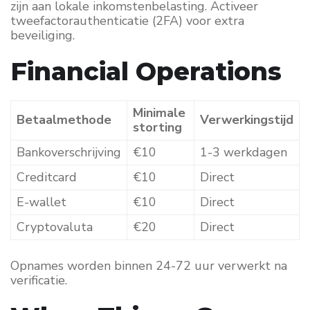
zijn aan lokale inkomstenbelasting. Activeer
tweefactorauthenticatie (2FA) voor extra
beveiliging.
Financial Operations
Minimale
Betaalmethode
Verwerkingstijd
storting
Bankoverschrijving
€10
1-3 werkdagen
Creditcard
€10
Direct
E-wallet
€10
Direct
Cryptovaluta
€20
Direct
Opnames worden binnen 24-72 uur verwerkt na
verificatie.